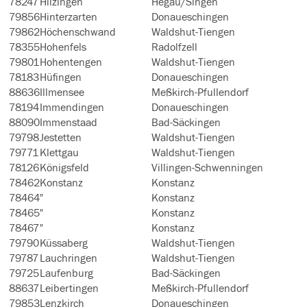
78247
Hilzingen
Hegau/Singen
79856
Hinterzarten
Donaueschingen
79862
Höchenschwand
Waldshut-Tiengen
78355
Hohenfels
Radolfzell
79801
Hohentengen
Waldshut-Tiengen
78183
Hüfingen
Donaueschingen
88636
Illmensee
Meßkirch-Pfullendorf
78194
Immendingen
Donaueschingen
88090
Immenstaad
Bad-Säckingen
79798
Jestetten
Waldshut-Tiengen
79771
Klettgau
Waldshut-Tiengen
78126
Königsfeld
Villingen-Schwenningen
78462
Konstanz
Konstanz
78464
"
Konstanz
78465
"
Konstanz
78467
"
Konstanz
79790
Küssaberg
Waldshut-Tiengen
79787
Lauchringen
Waldshut-Tiengen
79725
Laufenburg
Bad-Säckingen
88637
Leibertingen
Meßkirch-Pfullendorf
79853
Lenzkirch
Donaueschingen