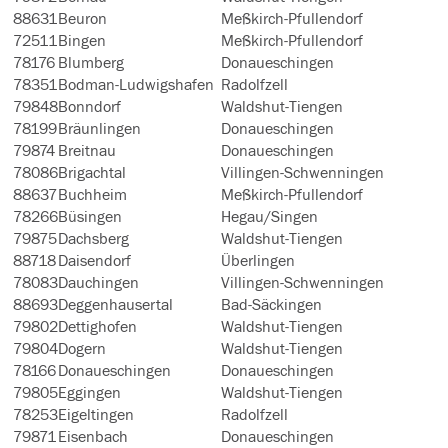
88631
Beuron
Meßkirch-Pfullendorf
72511
Bingen
Meßkirch-Pfullendorf
78176
Blumberg
Donaueschingen
78351
Bodman-Ludwigshafen
Radolfzell
79848
Bonndorf
Waldshut-Tiengen
78199
Bräunlingen
Donaueschingen
79874
Breitnau
Donaueschingen
78086
Brigachtal
Villingen-Schwenningen
88637
Buchheim
Meßkirch-Pfullendorf
78266
Büsingen
Hegau/Singen
79875
Dachsberg
Waldshut-Tiengen
88718
Daisendorf
Überlingen
78083
Dauchingen
Villingen-Schwenningen
88693
Deggenhausertal
Bad-Säckingen
79802
Dettighofen
Waldshut-Tiengen
79804
Dogern
Waldshut-Tiengen
78166
Donaueschingen
Donaueschingen
79805
Eggingen
Waldshut-Tiengen
78253
Eigeltingen
Radolfzell
79871
Eisenbach
Donaueschingen