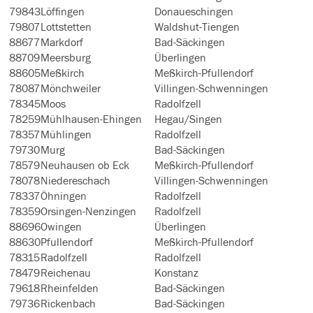
79843
Löffingen
Donaueschingen
79807
Lottstetten
Waldshut-Tiengen
88677
Markdorf
Bad-Säckingen
88709
Meersburg
Überlingen
88605
Meßkirch
Meßkirch-Pfullendorf
78087
Mönchweiler
Villingen-Schwenningen
78345
Moos
Radolfzell
78259
Mühlhausen-Ehingen
Hegau/Singen
78357
Mühlingen
Radolfzell
79730
Murg
Bad-Säckingen
78579
Neuhausen ob Eck
Meßkirch-Pfullendorf
78078
Niedereschach
Villingen-Schwenningen
78337
Öhningen
Radolfzell
78359
Orsingen-Nenzingen
Radolfzell
88696
Owingen
Überlingen
88630
Pfullendorf
Meßkirch-Pfullendorf
78315
Radolfzell
Radolfzell
78479
Reichenau
Konstanz
79618
Rheinfelden
Bad-Säckingen
79736
Rickenbach
Bad-Säckingen