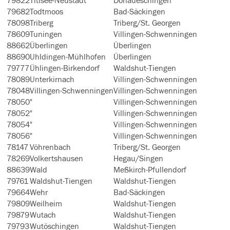
79822
Titisee-Neustadt
Donaueschingen
79682
Todtmoos
Bad-Säckingen
78098
Triberg
Triberg/St. Georgen
78609
Tuningen
Villingen-Schwenningen
88662
Überlingen
Überlingen
88690
Uhldingen-Mühlhofen
Überlingen
79777
Ühlingen-Birkendorf
Waldshut-Tiengen
78089
Unterkirnach
Villingen-Schwenningen
78048
Villingen-Schwenningen
Villingen-Schwenningen
78050
"
Villingen-Schwenningen
78052
"
Villingen-Schwenningen
78054
"
Villingen-Schwenningen
78056
"
Villingen-Schwenningen
78147
Vöhrenbach
Triberg/St. Georgen
78269
Volkertshausen
Hegau/Singen
88639
Wald
Meßkirch-Pfullendorf
79761
Waldshut-Tiengen
Waldshut-Tiengen
79664
Wehr
Bad-Säckingen
79809
Weilheim
Waldshut-Tiengen
79879
Wutach
Waldshut-Tiengen
79793
Wutöschingen
Waldshut-Tiengen