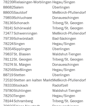
78239
Rielasingen-Worblingen
Hegau/Singen
88682
Salem
Überlingen
88605
Sauldorf
Meßkirch-Pfullendorf
79859
Schluchsee
Donaueschingen
78136
Schonach
Triberg/St. Georgen
78141
Schönwald
Triberg/St. Georgen
72477
Schwenningen
Meßkirch-Pfullendorf
79739
Schwörstadt
Bad-Säckingen
78224
Singen
Hegau/Singen
78354
Sipplingen
Überlingen
79837
St. Blasien
Waldshut-Tiengen
78112
St. Georgen
Triberg/St. Georgen
79274
St. Märgen
Donaueschingen
78256
Steißlingen
Hegau/Singen
88719
Stetten
Überlingen
72510
Stetten am kalten Markt
Meßkirch-Pfullendorf
78333
Stockach
Radolfzell
79780
Stühlingen
Waldshut-Tiengen
78250
Tengen
Hegau/Singen
78144
Schramberg
Triberg/St. Georgen