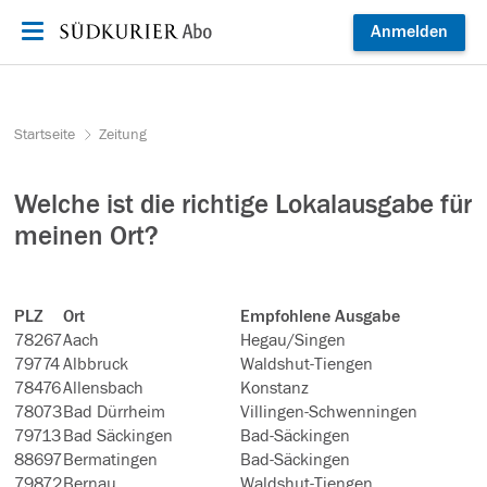
Zum Inhalt springen
Anmelden
Startseite
Zeitung
Welche ist die richtige Lokalausgabe für
meinen Ort?
PLZ
Ort
Empfohlene Ausgabe
78267
Aach
Hegau/Singen
79774
Albbruck
Waldshut-Tiengen
78476
Allensbach
Konstanz
78073
Bad Dürrheim
Villingen-Schwenningen
79713
Bad Säckingen
Bad-Säckingen
88697
Bermatingen
Bad-Säckingen
79872
Bernau
Waldshut-Tiengen