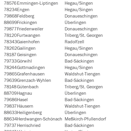
78576
Emmingen-Liptingen
Hegau/Singen
78234
Engen
Hegau/Singen
79868
Feldberg
Donaueschingen
88699
Frickingen
Überlingen
79877
Friedenweiler
Donaueschingen
78120
Furtwangen
Triberg/St. Georgen
78343
Gaienhofen
Radolfzell
78262
Gailingen
Hegau/Singen
78187
Geisingen
Donaueschingen
79733
Görwihl
Bad-Säckingen
78244
Gottmadingen
Hegau/Singen
79865
Grafenhausen
Waldshut-Tiengen
79639
Grenzach-Wyhlen
Bad-Säckingen
78148
Gütenbach
Triberg/St. Georgen
88709
Hagnau
Überlingen
79686
Hasel
Bad-Säckingen
79837
Häusern
Waldshut-Tiengen
88633
Heiligenberg
Überlingen
88634
Herdwangen-Schönach
Meßkirch-Pfullendorf
79737
Herrischried
Bad-Säckingen