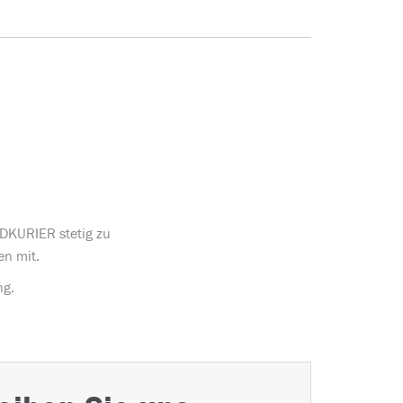
ÜDKURIER stetig zu
en mit.
ng.