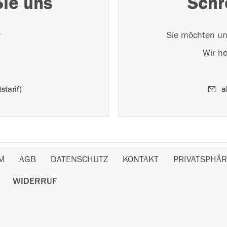
Sie uns
Schr
r
Sie möchten un
Wir he
starif)
a
M
AGB
DATENSCHUTZ
KONTAKT
PRIVATSPHÄR
WIDERRUF