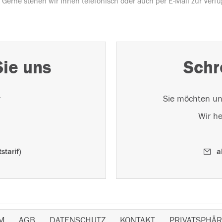
Gerne stehen wir Ihnen telefonisch oder auch per E-Mail zur Verf
Sie uns
Schr
r
Sie möchten un
Wir he
starif)
a
M
AGB
DATENSCHUTZ
KONTAKT
PRIVATSPHÄR