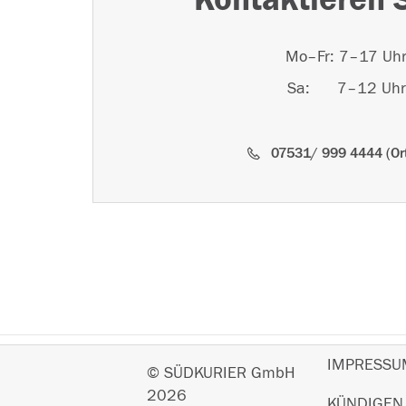
Mo–Fr: 7–17 Uh
Sa: 7–12 Uhr
07531/ 999 4444 (Ort
Abbuchung Rechnung krumm unklar
IMPRESSU
© SÜDKURIER GmbH
2026
KÜNDIGEN