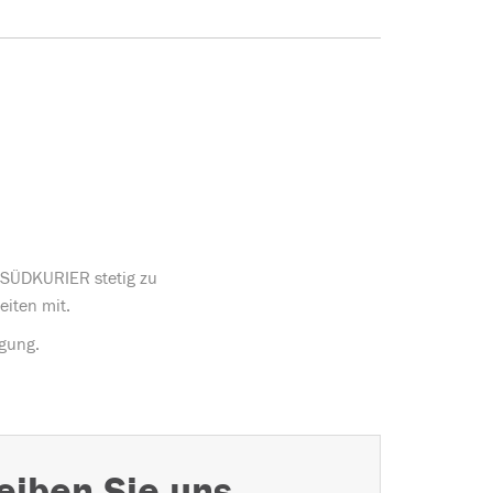
s SÜDKURIER stetig zu
eiten mit.
ügung.
eiben Sie uns