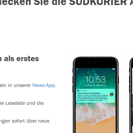
decken Sie die SÜDKURIER 
 als erstes
keln in unserer
News-App.
e Leseliste und die
ungen sofort über neue